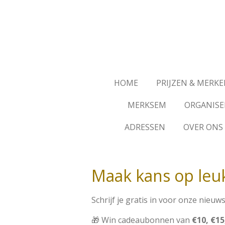
Skip
to
main
content
HOME
PRIJZEN & MERK
MERKSEM
ORGANISE
ADRESSEN
OVER ONS
Maak kans op leuk
Schrijf je gratis in voor onze nie
🎁 Win cadeaubonnen van
€10, €15